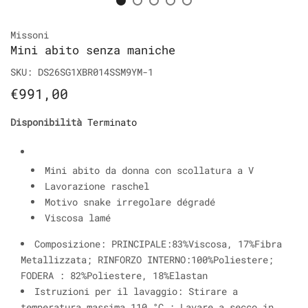
Missoni
Mini abito senza maniche
SKU:
DS26SG1XBR014SSM9YM-1
€991,00
Disponibilità
Terminato
Mini abito da donna con scollatura a V
Lavorazione raschel
Motivo snake irregolare dégradé
Viscosa lamé
Composizione:
PRINCIPALE:83%Viscosa, 17%Fibra
Metallizzata; RINFORZO INTERNO:100%Poliestere;
FODERA : 82%Poliestere, 18%Elastan
Istruzioni per il lavaggio:
Stirare a
temperatura massima 110 °C ; Lavare a secco in