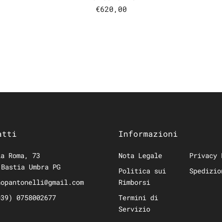
€620,00
atti
Informazioni
a Roma, 73
Nota Legale
Privacy 
 Bastia Umbra PG
Politica sui
Spedizio
hopantonelli@gmail.com
Rimborsi
+39) 0758002677
Termini di
Servizio