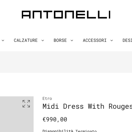
O
CALZATURE
BORSE
ACCESSORI
DES
Etro
Midi Dress With Rouge
€990,00
Disponibilità
Terminato