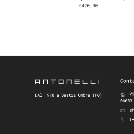
€420,00
Cont
Vi
DAl 1978 a Bastia Umbra (PG)
06083
s
(