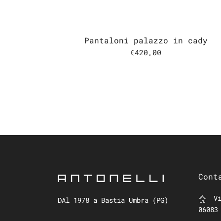
Pantaloni palazzo in cady
€420,00
Cont
Vi
DAl 1978 a Bastia Umbra (PG)
06083