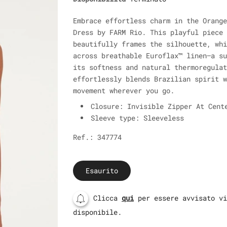
Embrace effortless charm in the Orange
Dress by FARM Rio. This playful piece 
beautifully frames the silhouette, whi
across breathable Euroflax™ linen—a su
its softness and natural thermoregulat
effortlessly blends Brazilian spirit w
movement wherever you go.
Closure: Invisible Zipper At Cent
Sleeve type: Sleeveless
Ref.: 347774
Esaurito
Clicca
qui
per essere avvisato vi
disponibile.