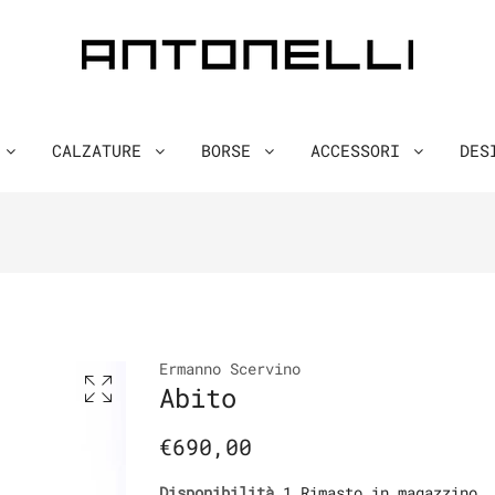
O
CALZATURE
BORSE
ACCESSORI
DES
Ermanno Scervino
Abito
€690,00
Disponibilità
1 Rimasto in magazzino