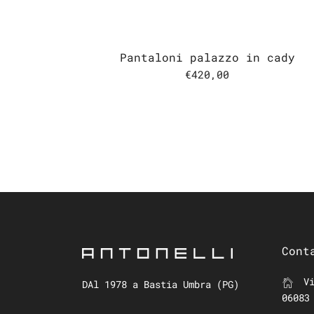
Pantaloni palazzo in cady
€420,00
Cont
Vi
DAl 1978 a Bastia Umbra (PG)
06083