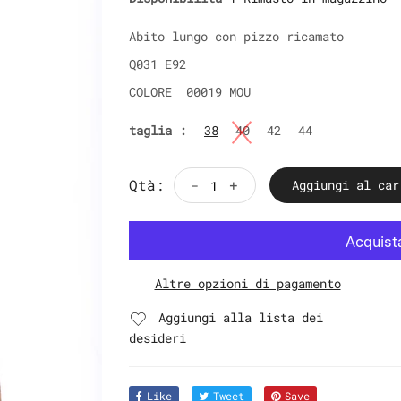
Abito lungo con pizzo ricamato
Q031 E92
COLORE 00019 MOU
taglia :
38
40
42
44
Qtà:
-
+
Aggiungi al car
Altre opzioni di pagamento
Aggiungi alla lista dei
desideri
Like
Tweet
Save