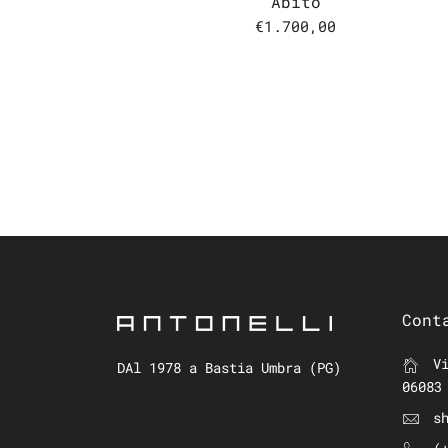
Abito
€1.700,00
Cont
Vi
DAl 1978 a Bastia Umbra (PG)
06083
s