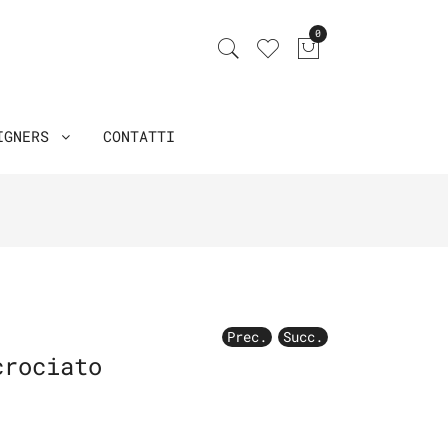
0
IGNERS
CONTATTI
Prec.
Succ.
crociato