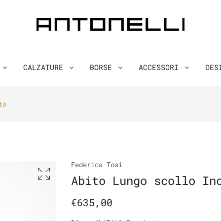
O
CALZATURE
BORSE
ACCESSORI
DES
to
Federica Tosi
Abito Lungo scollo In
€635,00